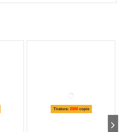
Tiratura:
2000
copie