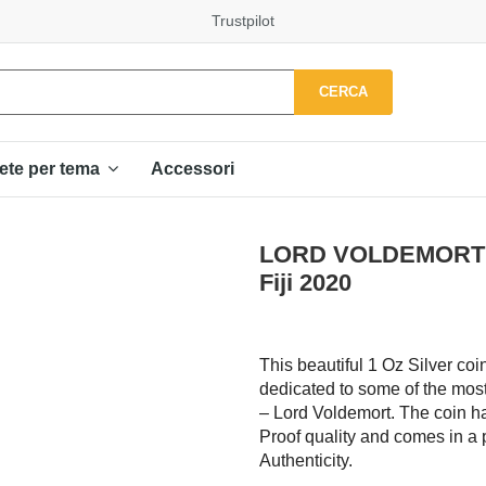
Trustpilot
CERCA
Accessori
ete per tema
LORD VOLDEMORT Wi
Fiji 2020
This beautiful 1 Oz Silver coi
dedicated to some of the most 
– Lord Voldemort. The coin ha
Proof quality and comes in a p
Authenticity.