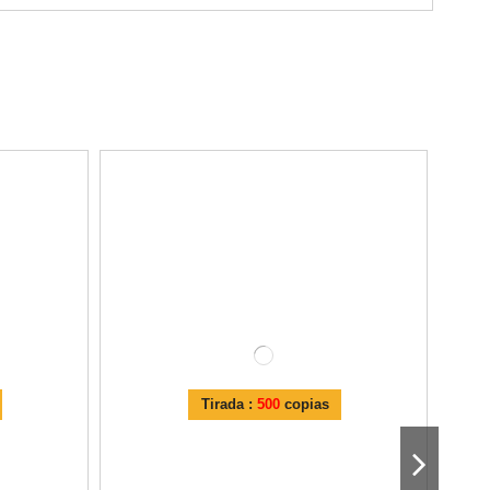
Tirada :
500
copias