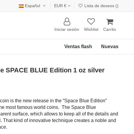
Español
EUR €
Lista de deseos (
)
Iniciar sesión
Wishlist
Carrito
Ventas flash
Nuevas
gle SPACE BLUE Edition 1 oz silver
 coin is the new release in the “Space Blue Edition”
 the most famous world coins. The Space Blue
rent surface, which allows to keep all of the details and
d. That kind of innovative technique creates a noble and
ace.