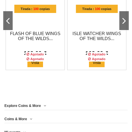
Tirada :
100
copias
Tirada :
100
copias
FLASH OF BLUE WINGS
ISLE WATCHER WINGS
OF THE WILDS...
OF THE WILDS...
108,29 €
108,29 €
Agotado
Agotado
Agotado
Agotado
Vista
Vista
Explore Coins & More
Tirada :
100
copias
Tirada :
100
copias
Coins & More