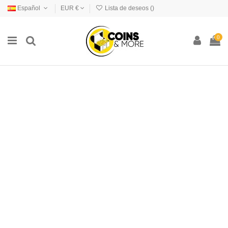
Español
EUR €
Lista de deseos (
)
0