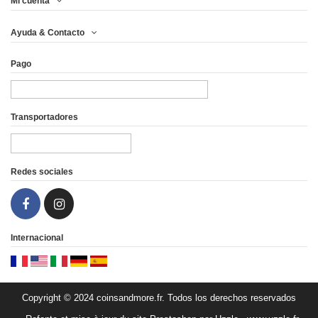
Mi cuenta
TROPICAL ROYALTY
GRIM GAZE WINGS OF
Ayuda & Contacto
WINGS OF THE...
THE WILDS 1...
Pago
108,29 €
108,29 €
Vista
Vista
Transportadores
Redes sociales
Internacional
Copyright © 2024 coinsandmore.fr. Todos los derechos reservados