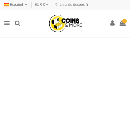
Español
EUR €
Lista de deseos (
)
0