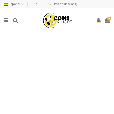
Español
EUR €
Lista de deseos (
)
0