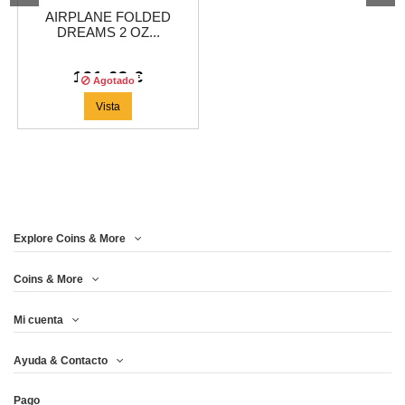
AIRPLANE FOLDED
DREAMS 2 OZ...
191,63 €
Agotado
Vista
Explore Coins & More
Coins & More
Mi cuenta
Ayuda & Contacto
Pago