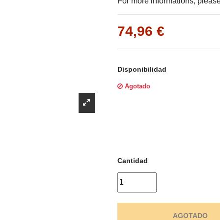
Γ
For more informations, please 
74,96 €
Disponibilidad
Agotado
Cantidad
AGOTADO