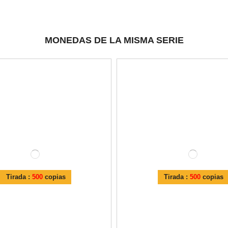
MONEDAS DE LA MISMA SERIE
Tirada :
500
copias
Tirada :
500
copias