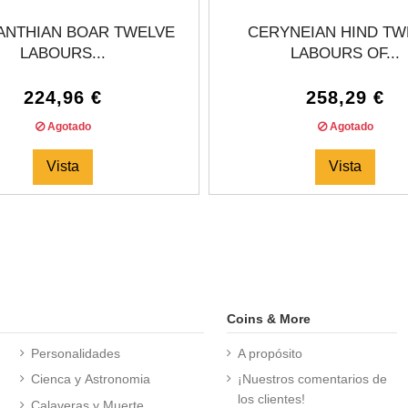
NTHIAN BOAR TWELVE
CERYNEIAN HIND TW
LABOURS...
LABOURS OF...
224,96 €
258,29 €
Agotado
Agotado
Vista
Vista
Coins & More
Personalidades
A propósito
Cienca y Astronomia
¡Nuestros comentarios de
los clientes!
Calaveras y Muerte