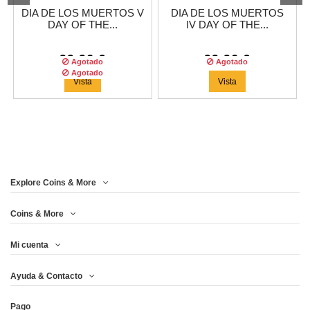
DIA DE LOS MUERTOS V
DIA DE LOS MUERTOS
DAY OF THE...
IV DAY OF THE...
99,96 €
99,96 €
Agotado
Agotado
Agotado
Vista
Vista
Explore Coins & More
Tirada :
400
copias
Coins & More
Mi cuenta
DIA DE LOS MUERTOS III
Ayuda & Contacto
DAY OF...
Pago