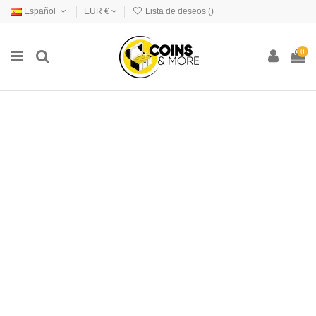
Español
EUR €
Lista de deseos (
)
0