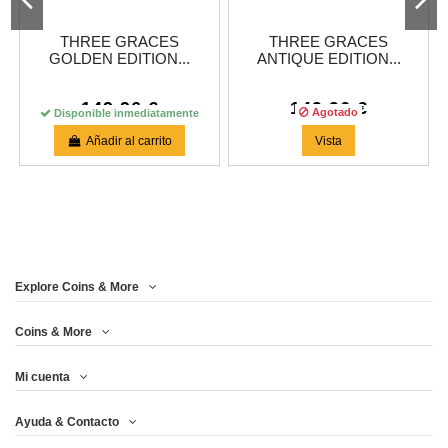
THREE GRACES
THREE GRACES
GOLDEN EDITION...
ANTIQUE EDITION...
149,96 €
149,96 €
Agotado
Disponible inmediatamente
Añadir al carrito
Vista
Explore Coins & More
Coins & More
Mi cuenta
Ayuda & Contacto