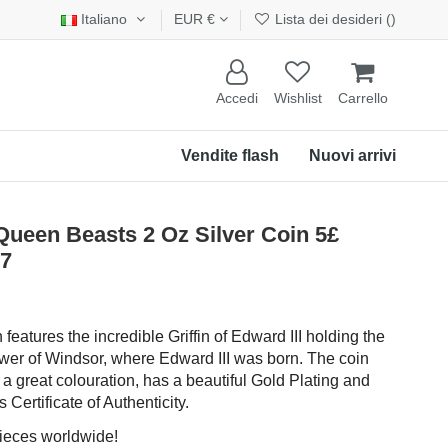
Italiano
EUR €
Lista dei desideri (
)
Accedi
Wishlist
Carrello
Vendite flash
Nuovi arrivi
een Beasts 2 Oz Silver Coin 5£
17
 features the incredible Griffin of Edward III holding the
wer of Windsor, where Edward III was born. The coin
 a great colouration, has a beautiful Gold Plating and
 Certificate of Authenticity.
pieces worldwide!