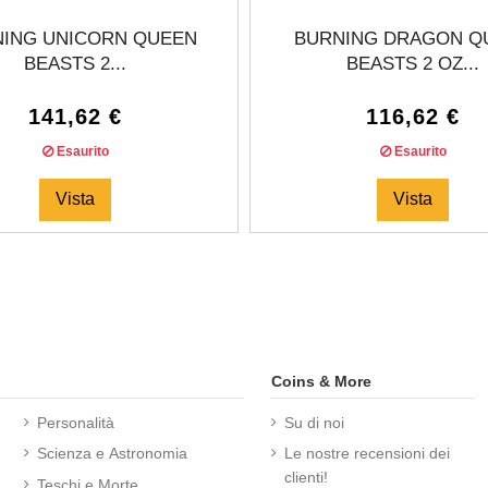
ING UNICORN QUEEN
BURNING DRAGON Q
BEASTS 2...
BEASTS 2 OZ...
141,62 €
116,62 €
Esaurito
Esaurito
Vista
Vista
Coins & More
Personalità
Su di noi
Scienza e Astronomia
Le nostre recensioni dei
clienti!
Teschi e Morte