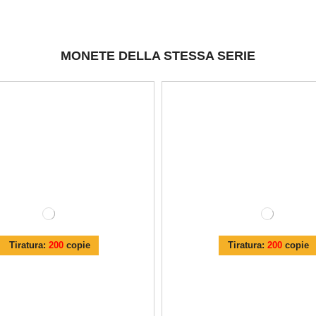
MONETE DELLA STESSA SERIE
Tiratura:
200
copie
Tiratura:
200
copie