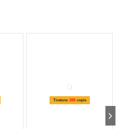
Tiratura:
200
copie