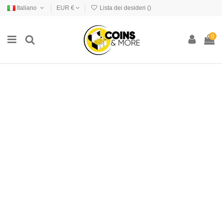
Italiano
EUR €
Lista dei desideri (
)
0