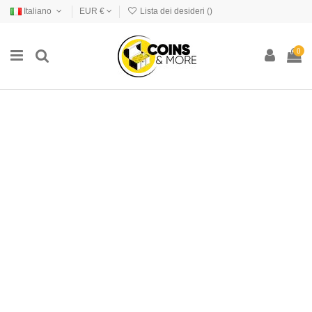
Italiano
EUR €
Lista dei desideri (
)
0