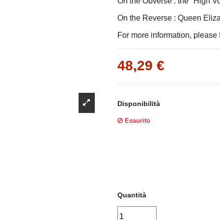
Γ
On the Obverse : the "High V
On the Reverse : Queen Elizab
For more information, please f
48,29 €
Disponibilità
Esaurito
Quantità