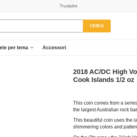
Trustpilot
CERCA
Accessori
ete per tema
2018 AC/DC High Volt
Cook Islands 1/2 oz
This coin comes from a series
the largest Australian rock b
This beautiful coin uses the l
shimmering colors and pattern