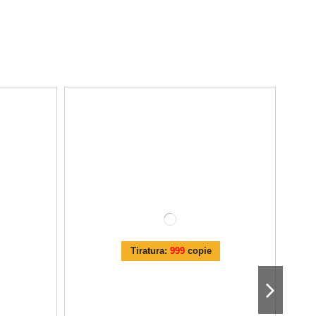
Tiratura:
999
copie