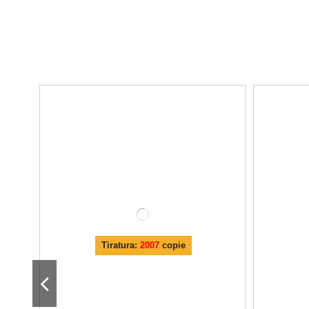
Tiratura:
2007
copie