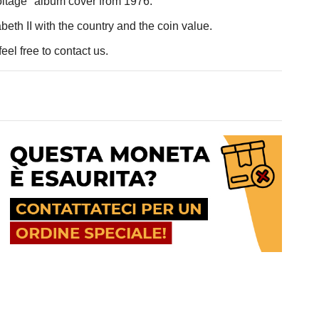
oltage" album cover from 1976.
eth II with the country and the coin value.
eel free to contact us.