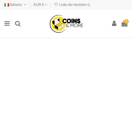
Italiano
EUR €
Lista dei desideri (
)
0