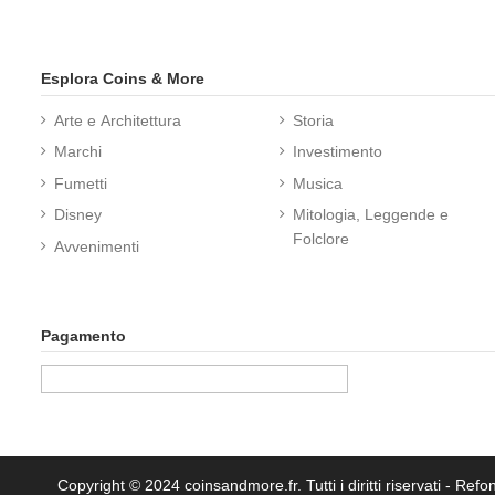
Esplora Coins & More
Arte e Architettura
Storia
Marchi
Investimento
Fumetti
Musica
Disney
Mitologia, Leggende e
Folclore
Avvenimenti
Pagamento
Copyright © 2024 coinsandmore.fr. Tutti i diritti riservati
- Refon