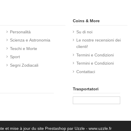
Coins & More
Personalità
Su di noi
Scienza e Astronomia
Le nostre recensioni dei
clienti!
Teschi e Morte
Termini e Condizioni
Sport
Termini e Condizioni
Segni Zodiacali
Contattaci
Trasportatori
te et mise à jour du site Prestashop par Uzzle - www.uzzle.fr