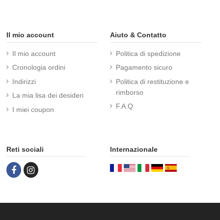
Il mio account
Aiuto & Contatto
Il mio account
Politica di spedizione
Cronologia ordini
Pagamento sicuro
Indirizzi
Politica di restituzione e
rimborso
La mia lisa dei desideri
F.A.Q
I miei coupon
Reti sociali
Internazionale