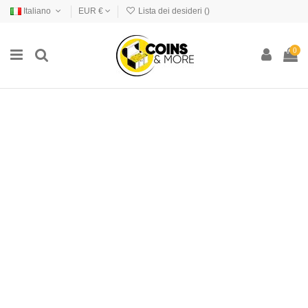
Italiano
EUR €
Lista dei desideri (
)
0