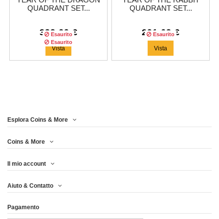
YEAR OF THE DRAGON
YEAR OF THE RABBIT
QUADRANT SET...
QUADRANT SET...
333,29 €
291,63 €
Esaurito
Esaurito
Esaurito
Vista
Vista
Esplora Coins & More
Tiratura:
1500
copie
Coins & More
Il mio account
YEAR OF THE TIGER
Aiuto & Contatto
QUADRANT SET 4...
Pagamento
283,29 €