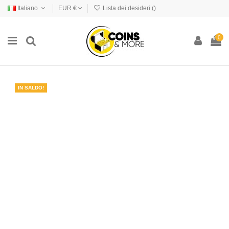
Italiano
EUR €
Lista dei desideri (
)
0
IN SALDO!