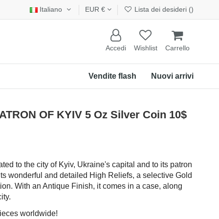
Italiano
EUR €
Lista dei desideri (
)
Accedi
Wishlist
Carrello
Vendite flash
Nuovi arrivi
TRON OF KYIV 5 Oz Silver Coin 10$
ted to the city of Kyiv, Ukraine's capital and to its patron
nts wonderful and detailed High Reliefs, a selective Gold
tion. With an Antique Finish, it comes in a case, along
ity.
pieces worldwide!