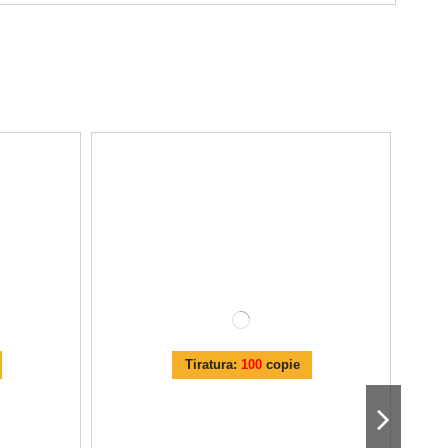
Tiratura:
100
copie