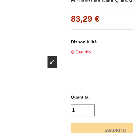
Γ
For more informations, please 
83,29 €
Disponibilità
Esaurito
Quantità
ESAURITO