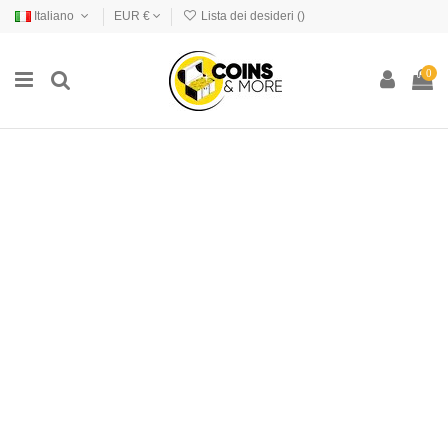
Italiano
EUR €
Lista dei desideri (
)
0