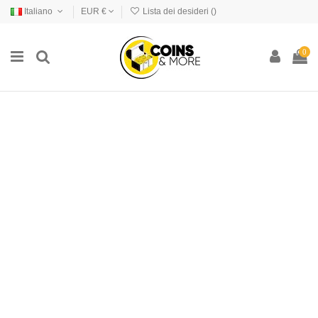
Italiano
EUR €
Lista dei desideri (
)
0