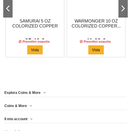
SAMURAI 5 OZ
WARMONGER 10 OZ
COLORIZED COPPER
COLORIZED COPPER...
MEDAL
27,46 €
41,63 €
Preordini esaurite
Preordini esaurite
Vista
Vista
Esplora Coins & More
Coins & More
Il mio account