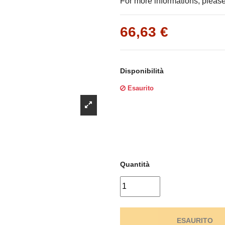
Γ
For more informations, please 
66,63 €
Disponibilità
Esaurito
Quantità
ESAURITO