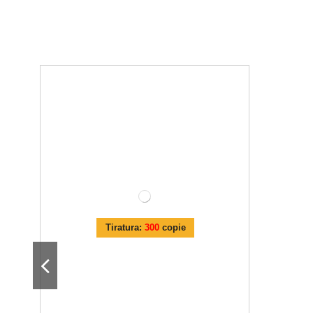
Tiratura:
300
copie