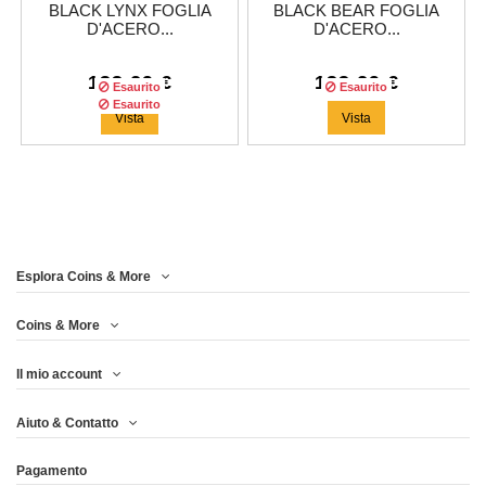
BLACK LYNX FOGLIA
BLACK BEAR FOGLIA
D'ACERO...
D'ACERO...
133,29 €
133,29 €
Esaurito
Esaurito
Esaurito
Vista
Vista
TENDENZA
Esplora Coins & More
Tiratura:
100
copie
Coins & More
Il mio account
BLACK PANTHER
Aiuto & Contatto
FOGLIA D'ACERO...
Pagamento
133,29 €