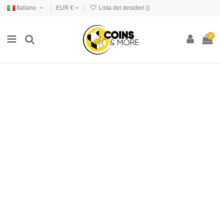
Italiano
EUR €
Lista dei desideri (
)
0